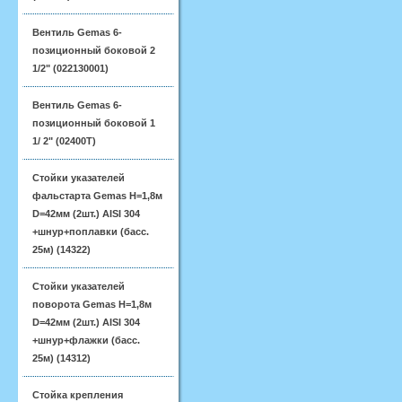
Вентиль Gemas 6-
позиционный боковой 2
1/2" (022130001)
Вентиль Gemas 6-
позиционный боковой 1
1/ 2" (02400T)
Стойки указателей
фальстарта Gemas H=1,8м
D=42мм (2шт.) AISI 304
+шнур+поплавки (басс.
25м) (14322)
Стойки указателей
поворота Gemas H=1,8м
D=42мм (2шт.) AISI 304
+шнур+флажки (басс.
25м) (14312)
Стойка крепления