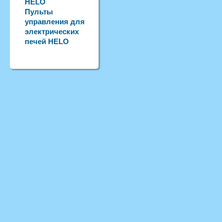
HELO
Пульты
управления для
электрических
печей HELO