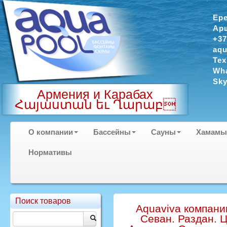
Ер
Арш
+37
aqu
Тех
Wha
Sky
Армения и Карабах
Հայաստան եւ Ղարաբ
О компании
Бассейны
Сауны
Хамамы
Нормативы
Поиск товаров
Aquaviva компании
Севан. Раздан. 