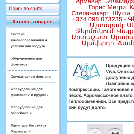
Армавир. Этчмиадз
Горис Мегри. К
Поиск по сайту
Степанакерт. Шуши. 
+374 098 073235 -
Каталог товаров
Աշտարակ: Սե
Ջերմուկում: Վայ
Система
Արտաշատ: Արարատ
туманообразования и
Ալավերդի: Ճա
увлажнения воздуха
оборудования для
фонтанов
Продукция к
Viva. Она с
Скульптурные фонтаны
доступных д
Ламповые ад
Компрессоры. Галогеновая и
Оборудование для
песок. Аэромассажное плато
фонтанов✓ и прудов✓
Теплообменники. Все предст
они будут долго.
Оборудование для
бассейнов ✓
Химия для бассейнов
Маркопул ✓