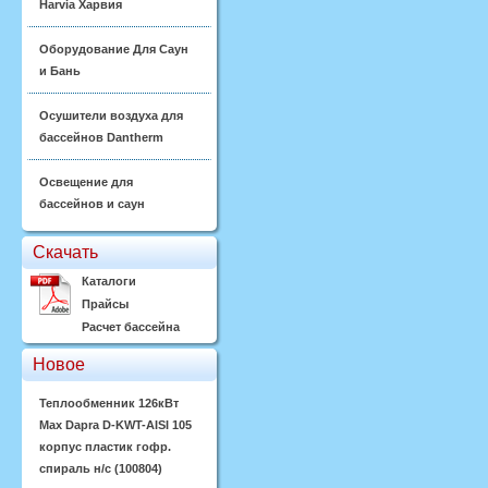
Harvia Харвия
Оборудование Для Саун
и Бань
Осушители воздуха для
бассейнов Dantherm
Освещение для
бассейнов и саун
Скачать
Каталоги
Прайсы
Расчет бассейна
Новое
Теплообменник 126кВт
Max Dapra D-KWT-AISI 105
корпус пластик гофр.
спираль н/с (100804)